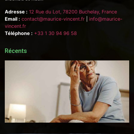
Adresse :
12 Rue du Lot, 78200 Buchelay, France
Email :
contact@maurice-vincent.fr
|
info@maurice-
vincent.fr
Téléphone :
+33 1 30 94 96 58
Récents